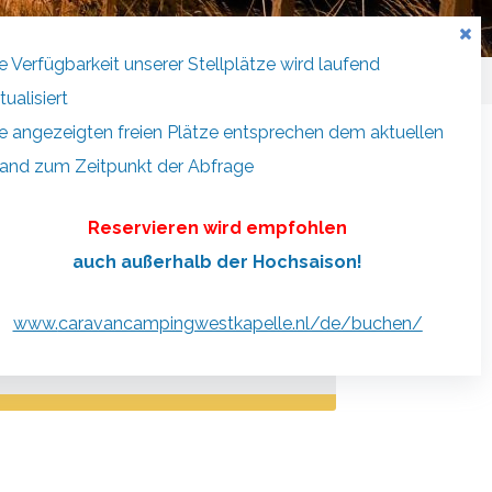
e Verfügbarkeit unserer Stellplätze wird laufend
tualisiert
e angezeigten freien Plätze entsprechen dem aktuellen
and zum Zeitpunkt der Abfrage
Kontakt
Reservieren wird empfohlen
aravancamping “Westkapelle”
auch außerhalb der Hochsaison!
oossesweg 7
361 KC Westkapelle
www.
caravancampingwestkapelle.nl/de/buchen/
info@caravancampingwestkapelle.nl