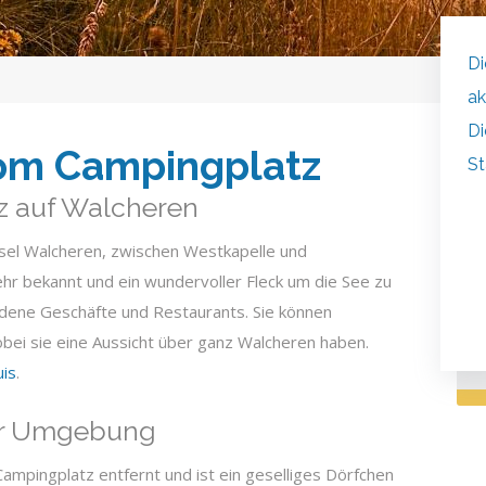
Di
ak
Di
om Campingplatz
St
z auf Walcheren
C
nsel Walcheren, zwischen Westkapelle und
J
hr bekannt und ein wundervoller Fleck um die See zu
4
edene Geschäfte und Restaurants. Sie können
bei sie eine Aussicht über ganz Walcheren haben.
is
.
er Umgebung
ampingplatz entfernt und ist ein geselliges Dörfchen