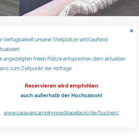
e Verfügbarkeit unserer Stellplätze wird laufend
Kontakt
tualisiert
e angezeigten freien Plätze entsprechen dem aktuellen
aravancamping “Westkapelle”
and zum Zeitpunkt der Abfrage
oossesweg 7
361 KC Westkapelle
Reservieren wird empfohlen
auch außerhalb der Hochsaison!
info@caravancampingwestkapelle.nl
www.
caravancampingwestkapelle.nl/de/buchen/