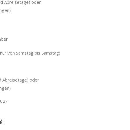
und Abreisetage) oder
ngen)
mber
 nur von Samstag bis Samstag)
nd Abreisetage) oder
ngen)
2027
):