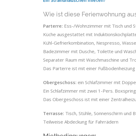
Ein Strandhäuschen mieten
?
Wie ist diese Ferienwohnung aus
Parterre:
Ess-/Wohnzimmer mit Tisch und Stü
Küche ausgestattet mit Induktionskochplatt
Kühl-Gefrierkombination, Nespresso, Wass
Badezimmer mit Dusche, Toilette und Wasc
Separater Raum mit Waschmaschine und Tr
Das Parterre ist mit einer Fußbodenheizung
Obergeschoss:
ein Schlafzimmer mit Doppe
Ein Schlafzimmer mit zwei 1-Pers. Boxsprin
Das Obergeschoss ist mit einer Zentralheiz
Terrasse:
Tisch, Stühle, Sonnenschirm und 
Teilweise Abdeckung für Fahrrädern
Mietbedingungen
: