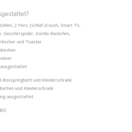
gestattet?
hlen, 2 Pers. (Schlaf-)Couch, Smart TV,
e, Geschirrspüler, Kombi-Backofen,
erkocher und Toaster
hbecken
ockner
 ausgestattet
l-Boxspringbett und Kleiderschrank
gbetten und Kleiderschrank
ung ausgestattet
BBQ