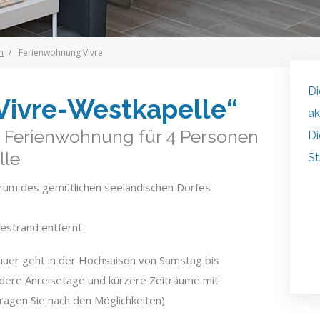
n
Ferienwohnung Vivre
Di
Vivre-Westkapelle“
ak
 Ferienwohnung für 4 Personen
Di
lle
C
St
J
trum des gemütlichen seeländischen Dorfes
4
estrand entfernt
dauer geht in der Hochsaison von Samstag bis
dere Anreisetage und kürzere Zeiträume mit
ragen Sie
nach den Möglichkeiten)