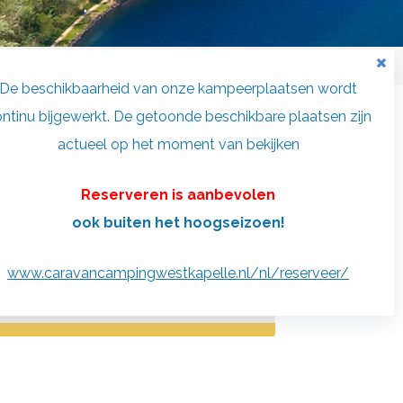
De beschikbaarheid van onze kampeerplaatsen wordt
ntinu bijgewerkt. De getoonde beschikbare plaatsen zijn
Contactgegevens
actueel op het moment van bekijken
Reserveren is aanbevolen
aravancamping “Westkapelle”
oossesweg 7
ook buiten het hoogseizoen!
361 KC Westkapelle
www.
caravancampingwestkapelle.nl/nl/reserveer/
info@caravancampingwestkapelle.nl