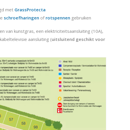
igd met
GrassProtecta
te
schroefharingen
of
rotspennen
gebruiken
n van kunstgras, een elektriciteitsaansluiting (10A),
beltelevisie aansluiting (
uitsluitend geschikt voor