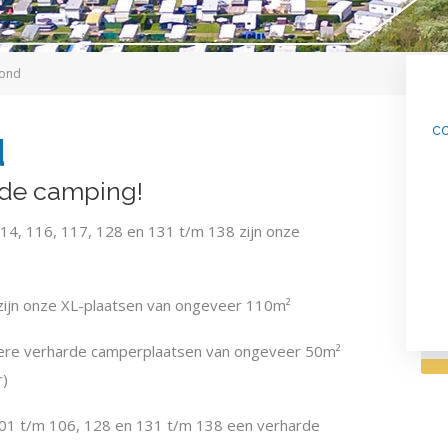
rond
co
d
n de camping!
C
114, 116, 117, 128 en 131 t/m 138 zijn onze
J
4
zijn onze XL-plaatsen van ongeveer 110m²
inere verharde camperplaatsen van ongeveer 50m²
r)
101 t/m 106, 128 en 131 t/m 138 een verharde