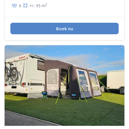
2
6
+/- 95 m
Boek nu